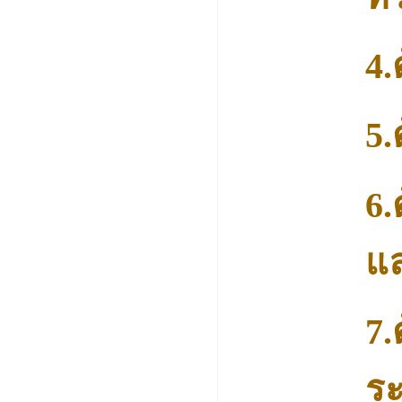
4
5.
6.
แล
7.
ระ