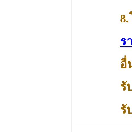
8.
รา
อื
รั
ร