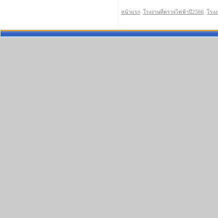
หน้าแรก
โรงงานที่ตรวจไฟฟ้าปี2566
โรงง