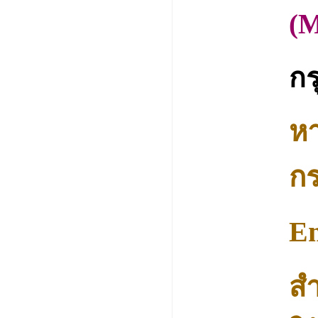
(M
กร
หา
กร
E
สำ